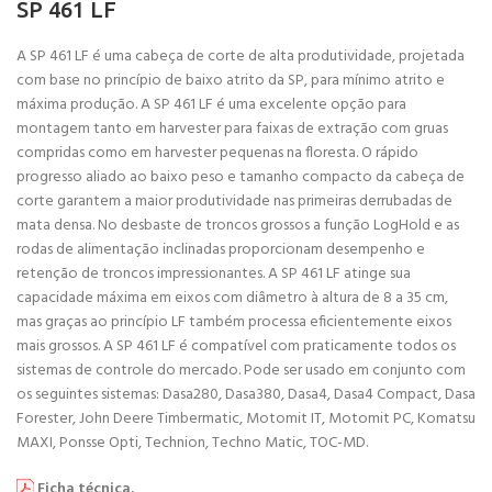
SP 461 LF
A SP 461 LF é uma cabeça de corte de alta produtividade, projetada
com base no princípio de baixo atrito da SP, para mínimo atrito e
máxima produção. A SP 461 LF é uma excelente opção para
montagem tanto em harvester para faixas de extração com gruas
compridas como em harvester pequenas na floresta. O rápido
progresso aliado ao baixo peso e tamanho compacto da cabeça de
corte garantem a maior produtividade nas primeiras derrubadas de
mata densa. No desbaste de troncos grossos a função LogHold e as
rodas de alimentação inclinadas proporcionam desempenho e
retenção de troncos impressionantes. A SP 461 LF atinge sua
capacidade máxima em eixos com diâmetro à altura de 8 a 35 cm,
mas graças ao princípio LF também processa eficientemente eixos
mais grossos. A SP 461 LF é compatível com praticamente todos os
sistemas de controle do mercado. Pode ser usado em conjunto com
os seguintes sistemas: Dasa280, Dasa380, Dasa4, Dasa4 Compact, Dasa
Forester, John Deere Timbermatic, Motomit IT, Motomit PC, Komatsu
MAXI, Ponsse Opti, Technion, Techno Matic, TOC-MD.
Ficha técnica.