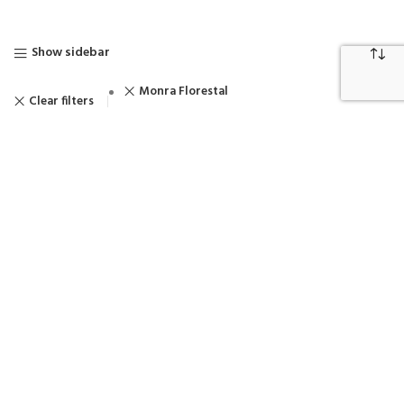
Show sidebar
Monra Florestal
Clear filters
MONRA MRF-60
Monra enfo-2000