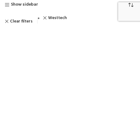
Show sidebar
Westtech
Clear filters
WOODCRACKER C
WOODCRACKER CB
Cabeças de Corte
Cabeças de Corte