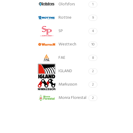
Olofsfors
1
Rottne
9
SP
4
Westtech
10
FAE
8
IGLAND
2
Markusson
2
Monra Florestal
2