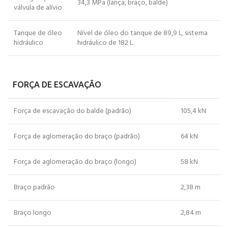
34,3 MPa (lança, braço, balde)
válvula de alívio
Tanque de óleo
Nível de óleo do tanque de 89,9 L, sistema
hidráulico
hidráulico de 182 L
FORÇA DE ESCAVAÇÃO
Força de escavação do balde (padrão)
105,4 kN
Força de aglomeração do braço (padrão)
64 kN
Força de aglomeração do braço (longo)
58 kN
Braço padrão
2,38 m
Braço longo
2,84 m