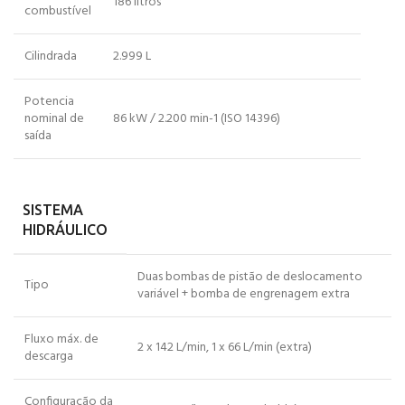
186 litros
combustível
Cilindrada
2.999 L
Potencia
nominal de
86 kW / 2.200 min-1 (ISO 14396)
saída
SISTEMA
HIDRÁULICO
Duas bombas de pistão de deslocamento
Tipo
variável + bomba de engrenagem extra
Fluxo máx. de
2 x 142 L/min, 1 x 66 L/min (extra)
descarga
Configuração da