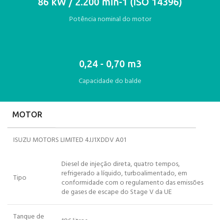
86 kW / 2.200 min-1 (ISO 14396)
Potência nominal do motor
0,24 - 0,70 m3
Capacidade do balde
MOTOR
ISUZU MOTORS LIMITED 4JJ1XDDV A01
Diesel de injeção direta, quatro tempos,
refrigerado a líquido, turboalimentado, em
Tipo
conformidade com o regulamento das emissões
de gases de escape do Stage V da UE
Tanque de