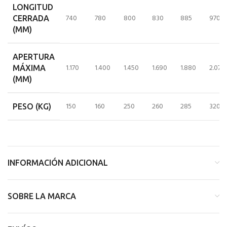
LONGITUD
740
780
800
830
885
970
CERRADA
(MM)
APERTURA
1.170
1.400
1.450
1.690
1.880
2.070
MÁXIMA
(MM)
150
160
250
260
285
320
PESO (KG)
INFORMACIÓN ADICIONAL
SOBRE LA MARCA