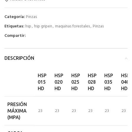
Categoría:
Pinzas
Etiquetas:
hsp
,
hsp gripen
,
maquinas forestales
,
Pinzas
Compartir:
DESCRIPCIÓN
HSP
HSP
HSP
HSP
HSP
HSP
015
020
025
028
035
040
HD
HD
HD
HD
HD
HD
PRESIÓN
23
23
23
23
23
23
MÁXIMA
(MPA)