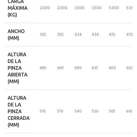
CARGA
2.000
2.000
3.500
3.500
5.000
5.000
MÁXIMA
(KG)
ANCHO
355
355
434
434
472
472
(MM)
ALTURA
DE LA
685
645
690
635
600
630
PINZA
ABIERTA
(MM)
ALTURA
DE LA
510
510
540
530
565
610
PINZA
CERRADA
(MM)