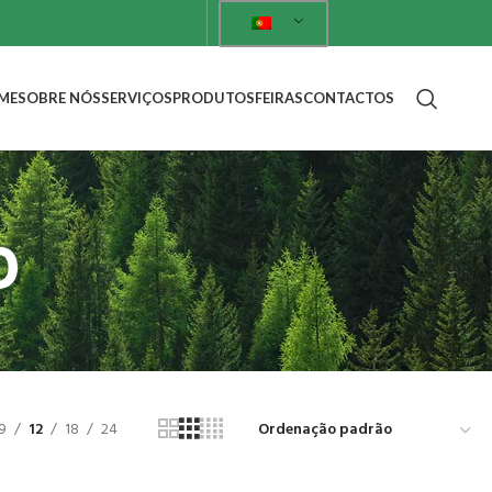
ME
SOBRE NÓS
SERVIÇOS
PRODUTOS
FEIRAS
CONTACTOS
b
9
12
18
24