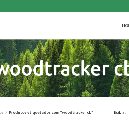
HO
woodtracker c
os
Produtos etiquetados com “woodtracker cb”
Exibir