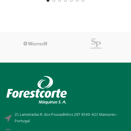
Z.I. Lameiradas R. dos Pousadinhos 297 4540-423 Mansores -
Portugal